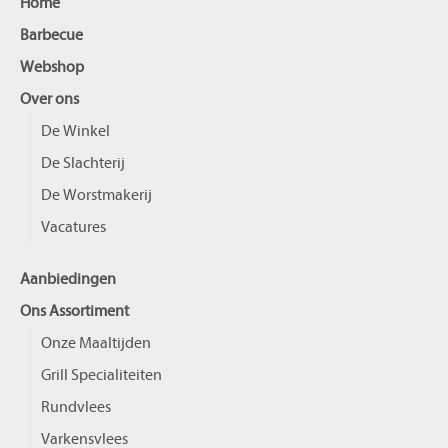
Home
Vleesschotels
Barbecue
Webshop
Hapjes
Over ons
Onze maaltijden
De Winkel
De Slachterij
Kip Jambalaya
De Worstmakerij
Vacatures
Aanbiedingen
Ons Assortiment
Onze Maaltijden
Grill Specialiteiten
Rundvlees
Varkensvlees