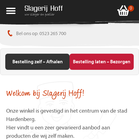
0
Afhalen
Bezorgen
HOME
Bel ons op: 0523 265 700
WEBSHOP
BEZORGING
Bestelling zelf – Afhalen
Bestelling laten – Bezorgen
OVER ONS
AANBIEDINGEN
Welkom bij Slagerij Hoff!
ONS ASSORTIMENT
Onze winkel is gevestigd in het centrum van de stad
Hardenberg.
BARBECUE
Hier vindt u een zeer gevarieerd aanbod aan
producten die wij zelf maken.