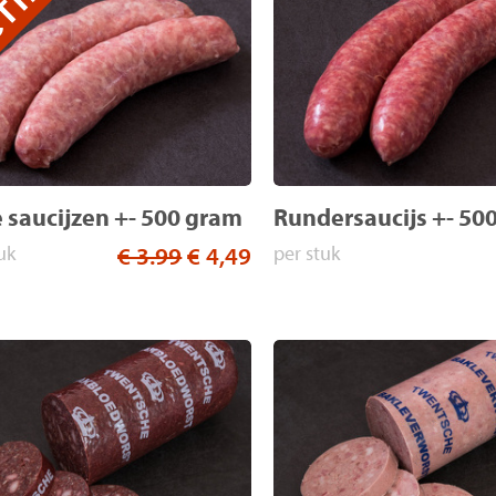
e saucijzen +- 500 gram
Rundersaucijs +- 50
uk
€ 3.99
€ 4,49
per stuk