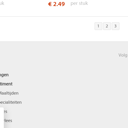
uk
€ 2.49
per stuk
1
2
3
Volg
ngen
timent
aaltijden
pecialiteiten
lees
svlees