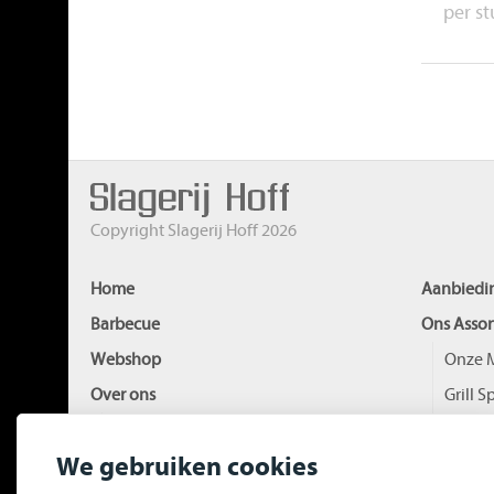
per st
Copyright Slagerij Hoff 2026
Home
Aanbiedi
Barbecue
Ons Assor
Webshop
Onze M
Over ons
Grill S
De Winkel
Rundv
We gebruiken cookies
De Slachterij
Varken