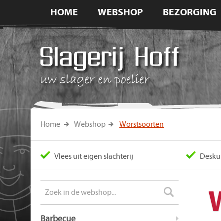
HOME
WEBSHOP
BEZORGING
Home
Webshop
Worstsoorten
Vlees uit eigen slachterij
Deskun
Zoeken:
Filters
Barbecue