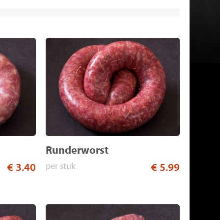
Runderworst
€ 3.40
per stuk
€ 5.99