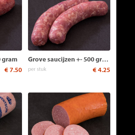
0 gram
Grove saucijzen +- 500 gram
€ 7.50
per stuk
€ 4.25