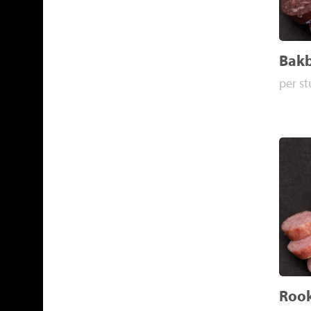
Bakb
per st
Rook