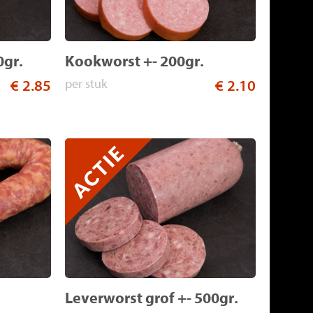
0gr.
Kookworst +- 200gr.
€ 2.85
per stuk
€ 2.10
Leverworst grof +- 500gr.