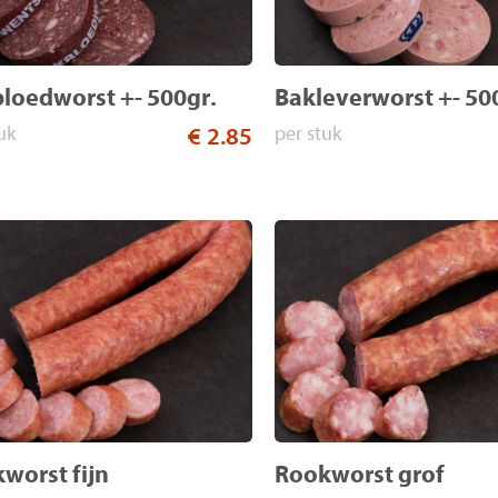
loedworst +- 500gr.
Bakleverworst +- 50
uk
€ 2.85
per stuk
worst fijn
Rookworst grof