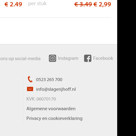
€ 2.49
per stuk
€ 3.49
€ 2,99
Instagram
Facebook
 ons op social-media
0523 265 700
info@slagerijhoff.nl
KVK: 06070170
Algemene voorwaarden
Privacy en cookieverklaring