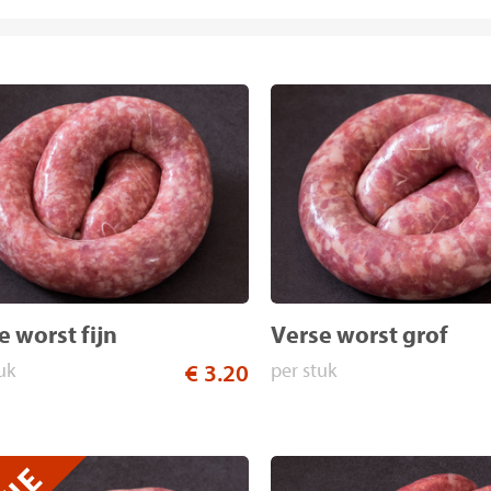
e worst fijn
Verse worst grof
uk
€ 3.20
per stuk