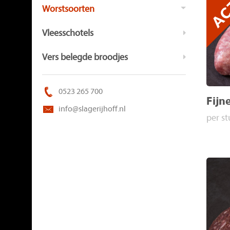
Worstsoorten
Vleesschotels
Vers belegde broodjes
0523 265 700
Fijn
info@slagerijhoff.nl
per st