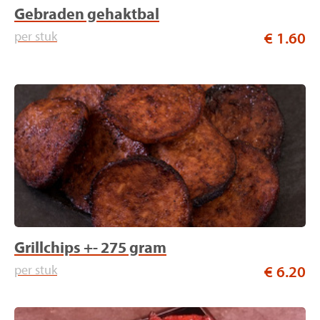
Gebraden gehaktbal
per stuk
€ 1.60
Grillchips +- 275 gram
per stuk
€ 6.20