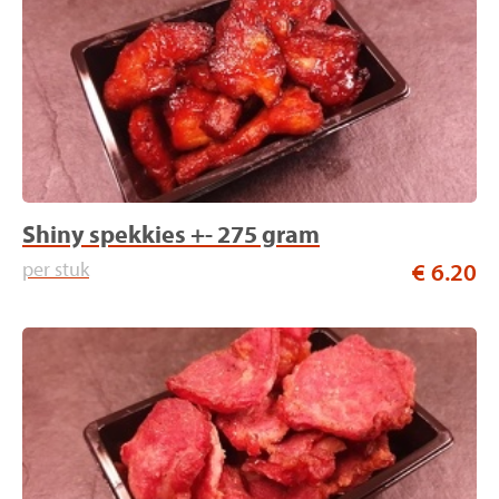
Shiny spekkies +- 275 gram
per stuk
€ 6.20