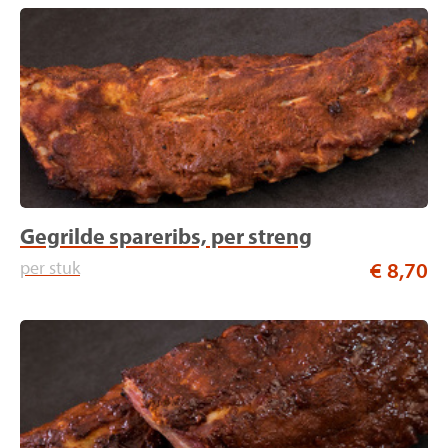
Grill specialiteiten
Hapjes / Tapas
Maaltijden
Gourmet
Vleeswaren
Gegrilde spareribs, per streng
Worstsoorten
per stuk
€ 8,70
Vleesschotels
Vers belegde broodjes