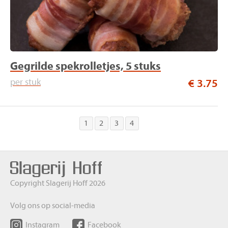
Gegrilde spekrolletjes, 5 stuks
per stuk
€ 3.75
1
2
3
4
Copyright Slagerij Hoff 2026
Volg ons op social-media
Instagram
Facebook