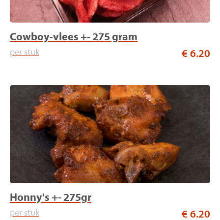
Cowboy-vlees +- 275 gram
per stuk
€ 6.20
Honny's +- 275gr
per stuk
€ 6.20